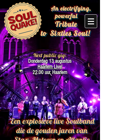
An electrifying,
powerful
Tribute
to
Sixties Soul!
Next public gig:
Donderdag 13 augustus
Haarlem Live!
22.00 uur, Haarlem
'Een explosieve live Soulband
die de gouden jaren van
Stax, Motown en Atlantic