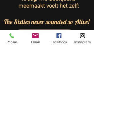
meemaakt voelt het zelf:
The Sixties never sounded so Alive!
Boek Soulquake
Phone
Email
Facebook
Instagram
Trusted by Festivals and Venues: