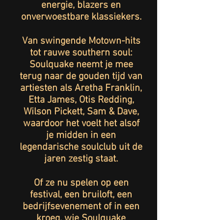
energie, blazers en
onverwoestbare klassiekers.
Van swingende Motown-hits
tot rauwe southern soul:
Soulquake neemt je mee
terug naar de gouden tijd van
artiesten als Aretha Franklin,
Etta James, Otis Redding,
Wilson Pickett, Sam & Dave,
waardoor het voelt het alsof
je midden in een
legendarische soulclub uit de
jaren zestig staat.
Of ze nu spelen op een
festival, een bruiloft, een
bedrijfsevenement of in een
kroeg, wie Soulquake