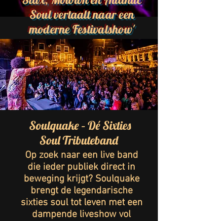
Soul vertaalt naar een
moderne Festivalshow'
Soulquake – Dé Sixties
Soul Tributeband
Op zoek naar een live band
die ieder publiek direct in
beweging krijgt?
Soulquake
brengt de legendarische
sixties soul tot leven met een
dampende liveshow vol