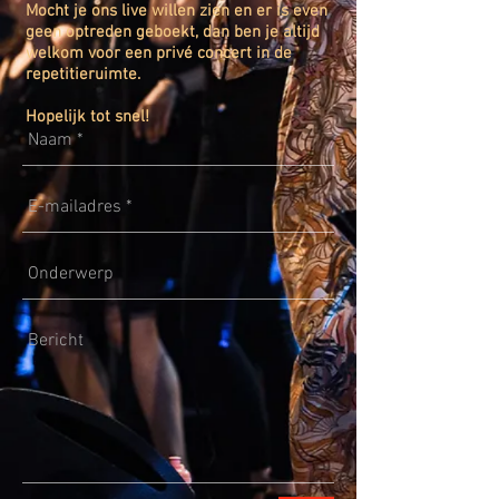
Mocht je ons live willen zien en er is even
geen optreden geboekt, dan ben je altijd
welkom voor een privé concert in de
repetitieruimte.
Hopelijk tot snel!