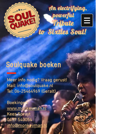
An electrifying,
powerful
Tribute
to
Sixties Soul!
Soulquake boeken
Meer info nodig? Vraag gerust!
Mail:
info@soulquake.nl
Tel:
06-25464969
(Geralt)
Boekingen:
www.monkeyman.nl
Kees Spruyt
0497 540054
info@monkeyman.nl